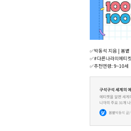
✅박동석 지음 | 봄볕 |
✅#다른나라의에티
✅추천연령: 9~10세
구석구석 세계의 에
에티켓을 알면 세계의
니아의 주요 31개 
법과 같은 기본 에
봄볕
박동석 글/
기를 다룬다. 각 나