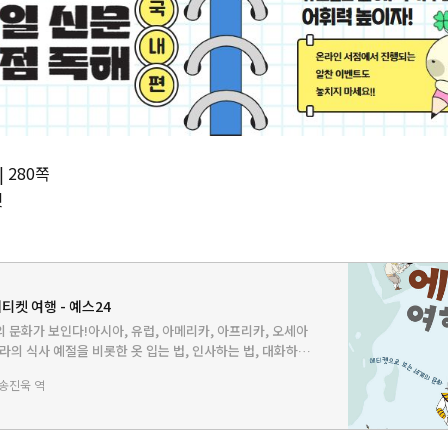
 280쪽
켓
티켓 여행 - 예스24
 문화가 보인다!아시아, 유럽, 아메리카, 아프리카, 오세아
나라의 식사 예절을 비롯한 옷 입는 법, 인사하는 법, 대화하는
티켓부터 세계 여러 나라마다 독특하고 재미있는 에티켓 이야
송진욱 역
라…