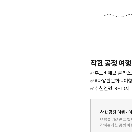
착한 공정 여행
✅주느비에브 클라스트르
✅#다양한문화 #여
✅추천연령: 9~10세
착한 공정 여행 - 
여행을 가려면 호텔 
각하는착한 공정 여행
어떨까요?지구촌 마