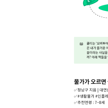
📖
쿨리는 '오버투어
은 내가 즐거운 
을이라는 사실을 
까? 아래 책들을
물가가 오르면
✅정남구 지음 | 대연출
✅#생활물가 #인플
✅추천연령 : 7~8세