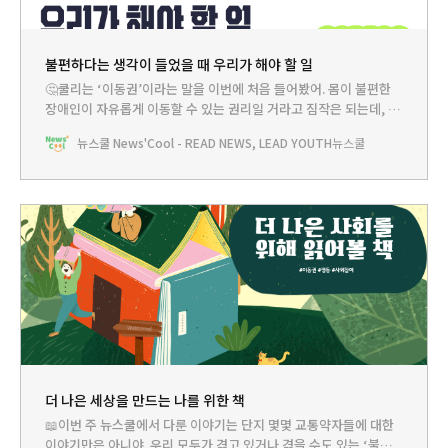
불편하다는 생각이 들었을 때 우리가 해야 할 일
🤔쿨리는 ‘이동권’이라는 말을 이번에 처음 들어봤어. 몸이 불편한
장애인이 자유롭게 이동할 수 있는 권리일 거라고 짐작은 되는데, 이
건 그럼 누가 지켜줘야 하는 거지? 그리고 이동권을 잘 지켜주지 않
뉴스쿨 News'Cool - READ NEWS, LEAD YOUTH
뉴스쿨
으면 벌을 받는 걸까? 궁금한 게 너무 많아. 아무래도 뉴쌤께 여쭤봐
야겠어. 쿨리 : 쌤, 이동권이라는 게 정확히 뭐예요? 장애인들이 누려
야 할 권리예요? 뉴쌤 : 많은
더 나은 세상을 만드는 나를 위한 책
📖이번 주 뉴스쿨에서 다룬 이야기는 단지 몇몇 교통약자들에 대한
이야기만은 아니야. 우리 모두가 겪고 있거나 겪을 수도 있는 ‘불공