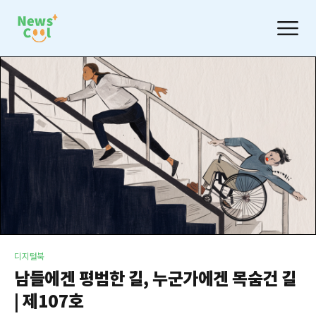
디지털북
남들에겐 평범한 길, 누군가에겐 목숨건 길
| 제107호