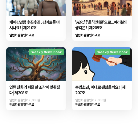
케이팝만큼 후끈후끈, 팝아트를 아
'光化門'을 '광화문'으로...여러분의
시나요? | 제210호
생각은? | 제209호
일반회원할인가
무료
일반회원할인가
무료
Weekly News Book
Weekly News Book
인류 진화의 퍼즐 한 조각이 맞춰졌
촉법소년, 이대로 괜찮을까요? | 제
다 | 제208호
207호
일반회원할인가
2,000원
일반회원할인가
2,000원
유료회원할인가
무료
유료회원할인가
무료