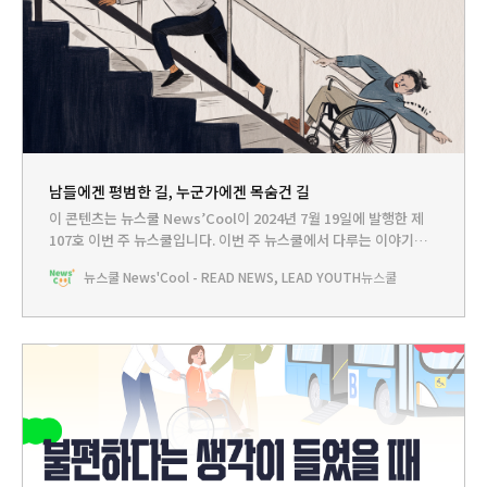
남들에겐 평범한 길, 누군가에겐 목숨건 길
이 콘텐츠는 뉴스쿨 News’Cool이 2024년 7월 19일에 발행한 제
107호 이번 주 뉴스쿨입니다.‌ 이번 주 뉴스쿨에서 다루는 이야기는...
HEADLINE -휠체어 탄 민지에게 무슨 일이?뉴스쿨TV - 불편하다는
뉴스쿨 News'Cool - READ NEWS, LEAD YOUTH
뉴스쿨
생각이 들었을 때 우리가 해야 할 일PLAY - 우리 동네 이동권을 지켜
라!BOOKCLUB - 더 나은 세상을 만드는 나를 위한 책🚇얼마 전 지
하철을