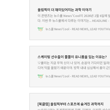
올림픽이 더 재미있어지는 과학 이야기
이 콘텐츠는 뉴스쿨 News’Cool이 2026년 2월 6일에
다.‌ 이번 주 뉴스쿨에서 다루는 이야기는... HEADLINE 
림픽 뉴스쿨TV - 스케이팅 선수들이 쫄쫄이 유니폼을 입는
뉴스쿨 News'Cool - READ NEWS, LEAD YOUTH
목을 소개합니다!BOOKCLUB - 스포츠 과학을 책으로 
서 동계 올림픽이
스케이팅 선수들이 쫄쫄이 유니폼을 입는 이유는?
💡쿨리는 지금 무척 신이 나 있어. 손꼽아 기다리던 
디어 막을 올렸기 때문이야. 방학 내내 심심해서 몸이 
겨서 너무 좋아. 피겨스케이팅부터 스피드 스케이팅, 쇼트
뉴스쿨 News'Cool - READ NEWS, LEAD YOUTH
그런데 이번 대회를 제대로 즐기려면 꼭 알아야 할 것들
들려주신다고 하니까 어서 가보자!
[북클럽] 올림픽부터 스포츠에 숨겨진 과학까지
📖우리나라는 동계올림픽에 강해. 김연아, 이상화 선수