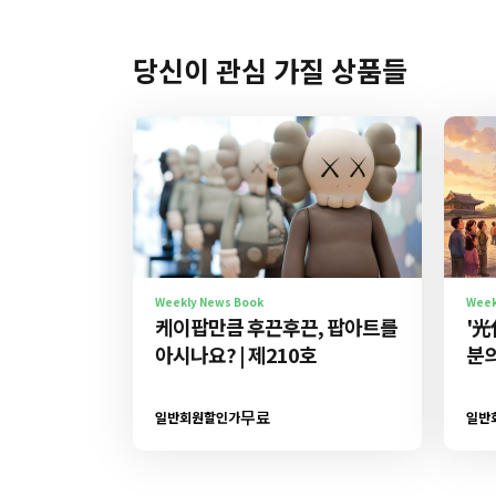
당신이 관심 가질 상품들
Weekly News Book
Week
케이팝만큼 후끈후끈, 팝아트를
'光
아시나요? | 제210호
분의
무료
일반회원할인가
일반