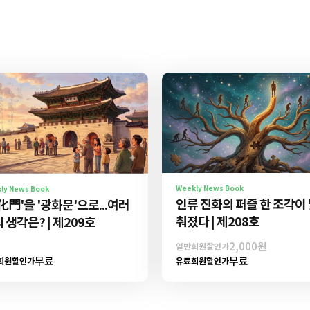
Weekly News Book
ly News Book
인류 진화의 퍼즐 한 조각이
化門'을 '광화문'으로...여러
춰졌다 | 제208호
 생각은? | 제209호
2,000원
일반회원할인가
무료
무료
회원할인가
유료회원할인가