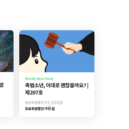
Weekly News Book
 맞
촉법소년, 이대로 괜찮을까요? |
제207호
2,000원
일반회원할인가
무료
유료회원할인가