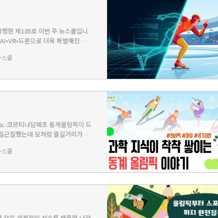
 발행한 제185호 이번 주 뉴스쿨입니
- AI•VR•드론으로 더욱 특별해진 올
 이유는? PLAY - 동계올림픽 종
뉴스쿨
쉽게 배워요 🤓2월 7일 이탈리아에
밀라노-코르티나담페초 동계올림픽이 드
근질근질했는데 모처럼 즐길거리가 생
트랙까지 다 빼놓지 않고 볼 거야.
뉴스쿨
이 있대. 뉴쌤이 재미있는 이야기를
와 같은 세계적인 선수를 배출한 나라