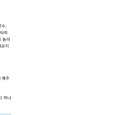
선수.
스타트
데 놀라
가보지
게 해주
지 하나