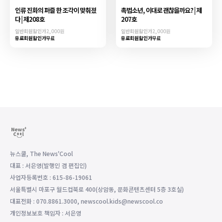
인류 진화의 퍼즐 한 조각이 맞춰졌
촉법소년, 이대로 괜찮을까요? | 제
다 | 제208호
207호
일반회원할인가
2,000원
일반회원할인가
2,000원
유료회원할인가
무료
유료회원할인가
무료
뉴스쿨, The News'Cool
대표 : 서은영(발행인 겸 편집인)
사업자등록번호 : 615-86-19061
서울특별시 마포구 월드컵북로 400(상암동, 문화콘텐츠센터 5층 3호실)
대표전화 : 070.8861.3000, newscool.kids@newscool.co
개인정보보호 책임자 : 서은영