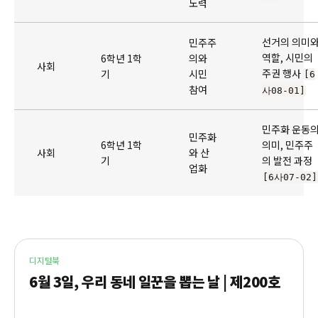
노력
선거의 의미
민주주
역할, 시민의
6학년 1학
의와
사회
주권 행사
기
시민
[6
참여
사08-01]
민주화 운동
민주화
6학년 1학
의미, 민주주
사회
와 산
기
의 발전 과정
업화
[6사07-02]
디지털북
6월 3일, 우리 동네 일꾼을 뽑는 날 | 제200호