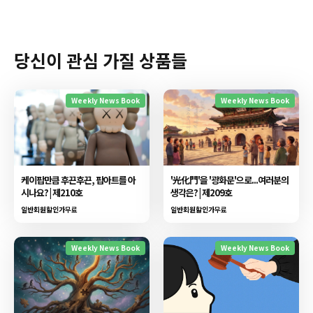
당신이 관심 가질 상품들
Weekly News Book
Weekly News Book
케이팝만큼 후끈후끈, 팝아트를 아
'光化門'을 '광화문'으로...여러분의
시나요? | 제210호
생각은? | 제209호
일반회원할인가
무료
일반회원할인가
무료
Weekly News Book
Weekly News Book