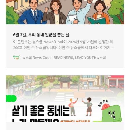
6월 3일, 우리 동네 일꾼을 뽑는 날
이 콘텐츠는 뉴스쿨 News’Cool이 2026년 5월 29일에 발행한 제
200호 이번 주 뉴스쿨입니다.‌ 이번 주 뉴스쿨에서 다루는 이야기는...
HEADLINE - 주민들의 한 표가 슈퍼 파워...우리 동네 히어로를 뽑아
뉴스쿨 News'Cool - READ NEWS, LEAD YOUTH
뉴스쿨
라!뉴스쿨TV - 살기 좋은 동네는 누가 만드는 걸까?PLAY - 내 마음
에 드는 공약을 찾아라!BOOKCLUB - 책으로 만나는 민주주의와 자
치의 힘�