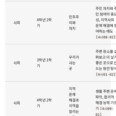
주민 자치와 
민 참여의 중
민주주
4학년 2학
성, 지역사회
사회
의와
기
문제 해결에 
자치
여하는 태도
[4사08-02]
주변 장소를 
우리가
펴보고 더 살
3학년 1학
사회
사는
좋은 곳으로 
기
곳
드는 방안 탐
[4사01-02]
지역
생활 주변 문
문제
파악, 합리적
4학년 2학
해결과
해결 능력 기
사회
기
지역을
기
[4사09-
알리는
01]