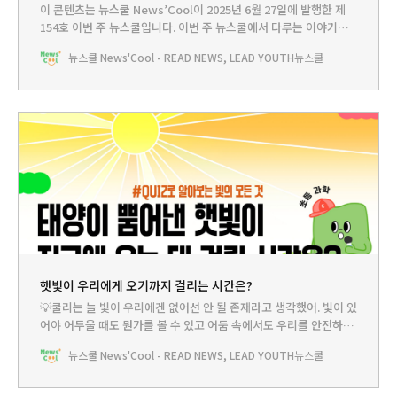
이 콘텐츠는 뉴스쿨 News’Cool이 2025년 6월 27일에 발행한 제
154호 이번 주 뉴스쿨입니다.‌ 이번 주 뉴스쿨에서 다루는 이야기는...
HEADLINE - 한라산 밝힐 42개 가로등, 동물들의 밤잠을 깨운다?뉴
뉴스쿨 News'Cool - READ NEWS, LEAD YOUTH
뉴스쿨
스쿨TV - 햇빛이 우리에게 오기까지 걸리는 시간은?PLAY - 한라산
노루를 지켜주세요BOOKCLUB - 빛공해, 그리고 빛🤓쿨리가 얼마
전 신기한 단어를 들었어. 바로 ‘빛공해’야.
햇빛이 우리에게 오기까지 걸리는 시간은?
💡쿨리는 늘 빛이 우리에겐 없어선 안 될 존재라고 생각했어. 빛이 있
어야 어두울 때도 뭔가를 볼 수 있고 어둠 속에서도 우리를 안전하게
지킬 수 있잖아. 그래서 이번에 빛공해라는 것에 알게 되면서 적지 않
뉴스쿨 News'Cool - READ NEWS, LEAD YOUTH
뉴스쿨
은 충격을 받았어. 자연에서 살아가는 동물과 식물들에게는 빛이 공
해가 된다는 생각은 해보지 못했거든. 빛에 대해 더 많이 알아보고 싶
은데