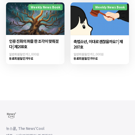
Weekly News Book
Weekly News Book
인류 진화의 퍼즐 한 조각이 맞춰졌
촉법소년, 이대로 괜찮을까요? | 제
다 | 제208호
207호
일반회원할인가
2,000원
일반회원할인가
2,000원
유료회원할인가
무료
유료회원할인가
무료
뉴스쿨, The News'Cool