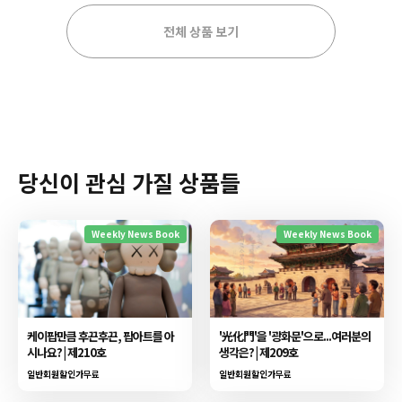
전체 상품 보기
당신이 관심 가질 상품들
Weekly News Book
Weekly News Book
케이팝만큼 후끈후끈, 팝아트를 아
'光化門'을 '광화문'으로...여러분의
시나요? | 제210호
생각은? | 제209호
일반회원할인가
무료
일반회원할인가
무료