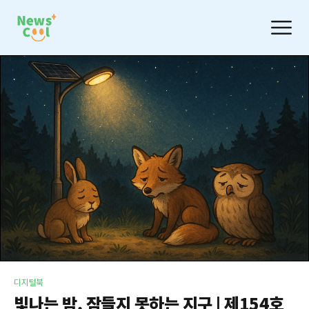
디지털북
빛나는 밤, 잠들지 못하는 지구 | 제154호