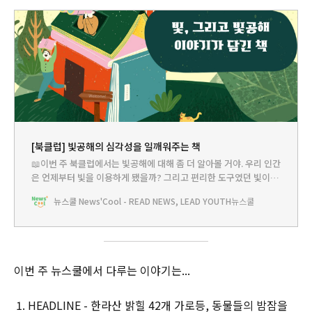
[북클럽] 빛공해의 심각성을 일깨워주는 책
📖이번 주 북클럽에서는 빛공해에 대해 좀 더 알아볼 거야. 우리 인간
은 언제부터 빛을 이용하게 됐을까? 그리고 편리한 도구였던 빛이 언
제부터 공해가 되버린 걸까? 아래 소개한 책들을 읽다 보면 자연과
뉴스쿨 News'Cool - READ NEWS, LEAD YOUTH
뉴스쿨
공존할 수 있는 방식으로 빛을 현명하게 이용할 수 있는 방법을 알게
될 거야.빛 공해, 생태계 친구들이 위험해요!✅강경아 지음 | 와이즈
만북스
이번 주 뉴스쿨에서 다루는 이야기는...
HEADLINE - 한라산 밝힐 42개 가로등, 동물들의 밤잠을