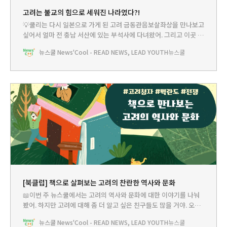
고려는 불교의 힘으로 세워진 나라였다?!
💡쿨리는 다시 일본으로 가게 된 고려 금동관음보살좌상을 만나보고
싶어서 얼마 전 충남 서산에 있는 부석사에 다녀왔어. 그리고 이곳 스
님들에게서 고려는 불교 국가였고 당시엔 불교 예술과 건축이 발전
뉴스쿨 News'Cool - READ NEWS, LEAD YOUTH
뉴스쿨
했다는 설명도 들을 수 있었어. 쿨리는 문득 고려 사람들에게 불교가
어떤 의미였는지 궁금해졌어. 오늘은 뉴쌤께서 고려시대의 불교 이
야기를 들려주시겠다고 하니까 어서 가보자. 쿨리 : 쌤!
[북클럽] 책으로 살펴보는 고려의 찬란한 역사와 문화
📖이번 주 뉴스쿨에서는 고려의 역사와 문화에 대한 이야기를 나눠
봤어. 하지만 고려에 대해 좀 더 알고 싶은 친구들도 많을 거야. 오늘
북클럽에서는 손재주와 기술력을 바탕으로 문화예술을 꽃피웠던 고
뉴스쿨 News'Cool - READ NEWS, LEAD YOUTH
뉴스쿨
려, 활발한 교류로 국제무대에 무뚝 섰던 고려를 재조명해보려고 해.