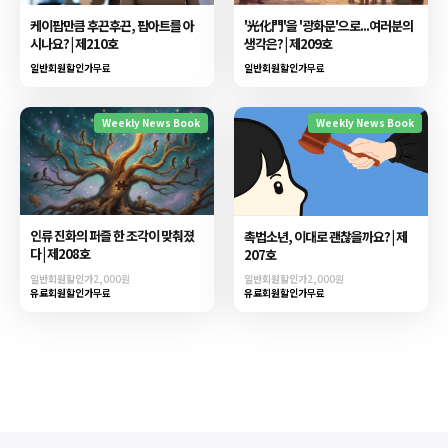
케이팝만큼 후끈후끈, 팝아트를 아
'光化門'을 '광화문'으로...여러분의
시나요? | 제210호
생각은? | 제209호
일반회원할인가
무료
일반회원할인가
무료
Weekly News Book
Weekly News Book
인류 진화의 퍼즐 한 조각이 맞춰졌
촉법소년, 이대로 괜찮을까요? | 제
다 | 제208호
207호
일반회원할인가
2,000원
일반회원할인가
2,000원
유료회원할인가
무료
유료회원할인가
무료