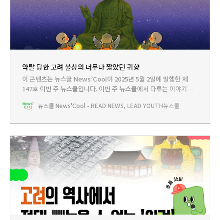
약탈 당한 고려 불상의 너무나 짧았던 귀향
이 콘텐츠는 뉴스쿨 News’Cool이 2025년 5월 2일에 발행한 제
147호 이번 주 뉴스쿨입니다.‌ 이번 주 뉴스쿨에서 다루는 이야기는...
HEADLINE - 고려 불상이 일본으로 가는 까닭은?뉴스쿨TV - 고려
뉴스쿨 News'Cool - READ NEWS, LEAD YOUTH
뉴스쿨
는 불교의 힘으로 세워진 나라였다?!PLAY - 도전 골든벨 ’고려의 인
물을 찾아라’BOOKCLUB - 책으로 살펴보는 고려의 찬란한 문화 🤓
지난 5월 5일은 어린이날이면서, 동시에 부처님