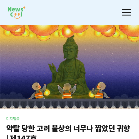
디지털북
약탈 당한 고려 불상의 너무나 짧았던 귀향
| 제147호