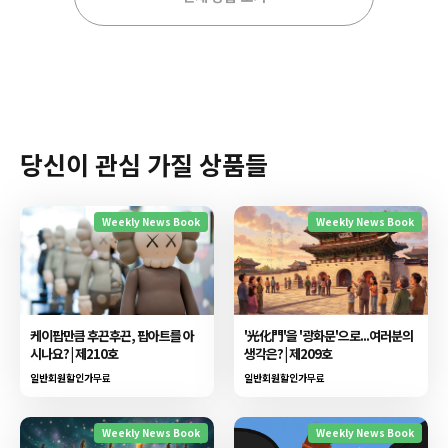
당신이 관심 가질 상품들
Weekly News Book
Weekly News Book
케이팝만큼 후끈후끈, 팝아트를 아
'光化門'을 '광화문'으로...여러분의
시나요? | 제210호
생각은? | 제209호
일반회원할인가
무료
일반회원할인가
무료
Weekly News Book
Weekly News Book