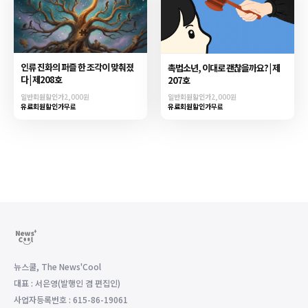
인류 진화의 퍼즐 한 조각이 맞춰졌
촉법소년, 이대로 괜찮을까요? | 제
다 | 제208호
207호
일반회원할인가
2,000원
일반회원할인가
2,000원
유료회원할인가
무료
유료회원할인가
무료
뉴스쿨, The News'Cool
대표 : 서은영(발행인 겸 편집인)
사업자등록번호 : 615-86-19061