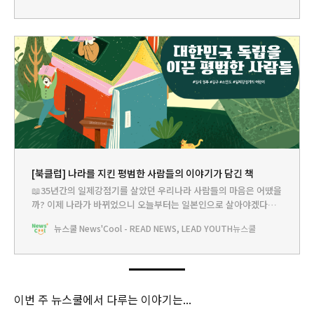
엇, 이 쪽지는 뭐지? 뉴쌤이 대한민국 임시 정부 온라인 전시관으로
어서 오라셔. 어서 가보자. 뉴쌤 : 쿨리야~ 여기야~
[북클럽] 나라를 지킨 평범한 사람들의 이야기가 담긴 책
📖35년간의 일제강점기를 살았던 우리나라 사람들의 마음은 어땠을
까? 이제 나라가 바뀌었으니 오늘부터는 일본인으로 살아야겠다고
결심했을까? 결코 아니야. 수많은 평범한 사람들이 나라를 지키기 위
뉴스쿨 News'Cool - READ NEWS, LEAD YOUTH
뉴스쿨
해 애썼고, 소리 없이 목숨을 잃었어. 오늘은 일제강점기 일본에 저항
한 평범한 사람들의 이야기가 담긴 책을 준비했어. 아! 그리고 임시
정부를 이끈 백범 김구 선생의 편지도 함께 준비했어. 이번 주
이번 주 뉴스쿨에서 다루는 이야기는...