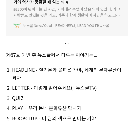
가야 역사가 궁금할 때 읽는 책 4
📖500여 년이라는 긴 시간, 가야에선 수없이 많은 일이 있었어. 가야
사람들도 맛있는 것을 먹고, 가족과 함께 생활하며 사냥을 하고 고유
한 문화를 만들어갔어. 오늘은 가야가 탄생해서 사라지기까지의 이
뉴스쿨 News'Cool - READ NEWS, LEAD YOUTH
뉴스쿨
야기, 그리고 가야에서 살았던 평범한 사람들의 다양한 목소리를 담
은 책을 소개할게. 함께 읽으며, 이제는 세계의 문화재가 된 가야에
좀 더 관심을 가져 보자.‌가야의
제67호 이번 주 뉴스쿨에서 다루는 이야기는...
HEADLINE - 철기문화 꽃피운 가야, 세계의 문화유산이
되다
LETTER - 이렇게 읽어주세요(+뉴스쿨TV)
QUIZ
PLAY - 우리 동네 문화유산 답사기
BOOKCLUB - 네 권의 책으로 만나는 가야