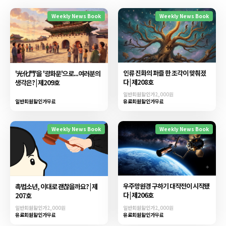
Weekly News Book
Weekly News Book
인류 진화의 퍼즐 한 조각이 맞춰졌
'光化門'을 '광화문'으로...여러분의
다 | 제208호
생각은? | 제209호
일반회원할인가
2,000원
일반회원할인가
무료
유료회원할인가
무료
Weekly News Book
Weekly News Book
우주망원경 구하기 대작전이 시작됐
촉법소년, 이대로 괜찮을까요? | 제
다 | 제206호
207호
일반회원할인가
2,000원
일반회원할인가
2,000원
유료회원할인가
무료
유료회원할인가
무료