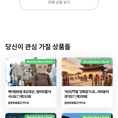
전체 상품 보기
당신이 관심 가질 상품들
Weekly News Book
Weekly News Book
케이팝만큼 후끈후끈, 팝아트를 아
'光化門'을 '광화문'으로...여러분의
시나요? | 제210호
생각은? | 제209호
일반회원할인가
무료
일반회원할인가
무료
Weekly News Book
Weekly News Book