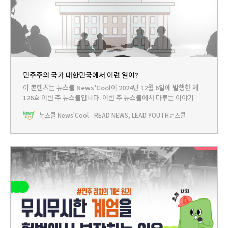
민주주의 국가 대한민국에서 이런 일이?
이 콘텐츠는 뉴스쿨 News’Cool이 2024년 12월 6일에 발행한 제
126호 이번 주 뉴스쿨입니다.‌ 이번 주 뉴스쿨에서 다루는 이야기는...
HEADLINE - 한밤중 위협 받은 대한민국의 민주주의뉴스쿨TV - 계
뉴스쿨 News'Cool - READ NEWS, LEAD YOUTH
뉴스쿨
엄을 헌법에서 보장하는 이유 PLAY - 민주주의야, 고마
워!BOOKCLUB - 민주주의를 더 자세히 알아보자💣지난 3일 밤 쿨
리는 잠을 자다가 갑자기 ‘두두두두’ 하는 소리를 들었어.