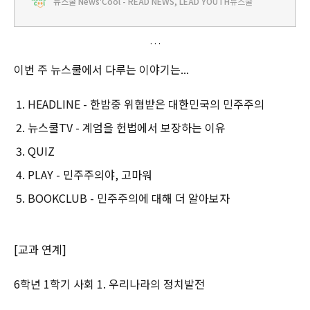
뉴스쿨 News'Cool - READ NEWS, LEAD YOUTH
뉴스쿨
다면 우리는 살 수가 없잖아. 민주주의도 마찬가지야. 우리가 그동안
누려왔던 자유와 여러가지 권리들이 얼마나 소중한 것인지 쿨리는
새삼 깨닫게 되었어. 그래서 오늘은 민주주의의
이번 주 뉴스쿨에서 다루는 이야기는...
HEADLINE - 한밤중 위협받은 대한민국의 민주주의
뉴스쿨TV - 계엄을 헌법에서 보장하는 이유
QUIZ
PLAY - 민주주의야, 고마워
BOOKCLUB - 민주주의에 대해 더 알아보자
[교과 연계]
6학년 1학기 사회 1. 우리나라의 정치발전