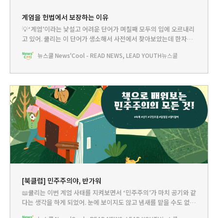
계엄을 헌법에서 보장하는 이유
💡‘계엄’이라는 낯설고 어려운 단어가 며칠째 모두의 입에 오르내리
고 있어. 쿨리는 이 단어가 생소해서 사전에서 찾아보았는데 한자어
로는 엄하게 경계한다는 뜻이더라. 예전에 배웠던 5•18 광주민주화
뉴스쿨 News'Cool - READ NEWS, LEAD YOUTH
뉴스쿨
운동 때도 계엄을 해서 군인들이 마음대로 사람들을 잡아가고 괴롭
혔대. 계엄이라는 걸 도대체 왜 하는 걸까? 뉴쌤께 여쭤봐야겠어. 쿨
리 : 쌤, 계엄이라는 게 엄청 무시무시한 것인가 봐요. 그날 밤
[북클럽] 민주주의야, 반가워
📖쿨리는 이번 계엄 사태를 지켜보면서 ‘민주주의’가 마치 공기와 같
다는 생각을 하게 되었어. 눈에 보이지도 않고 냄새를 맡을 수도 없는
공기 말이야. 평소에는 공기의 소중함을 느끼지 못하지만 공기가 없