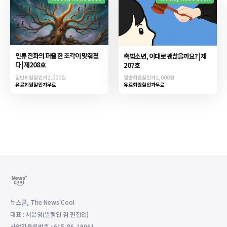
인류 진화의 퍼즐 한 조각이 맞춰졌
촉법소년, 이대로 괜찮을까요? | 제
다 | 제208호
207호
일반회원할인가
2,000원
일반회원할인가
2,000원
유료회원할인가
무료
유료회원할인가
무료
뉴스쿨, The News'Cool
대표 : 서은영(발행인 겸 편집인)
사업자등록번호 : 615-86-19061