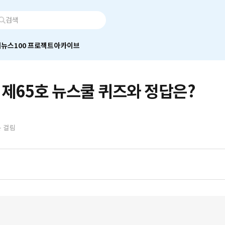
어
뉴스100 프로젝트
아카이브
 제65호 뉴스쿨 퀴즈와 정답은?
분 걸림