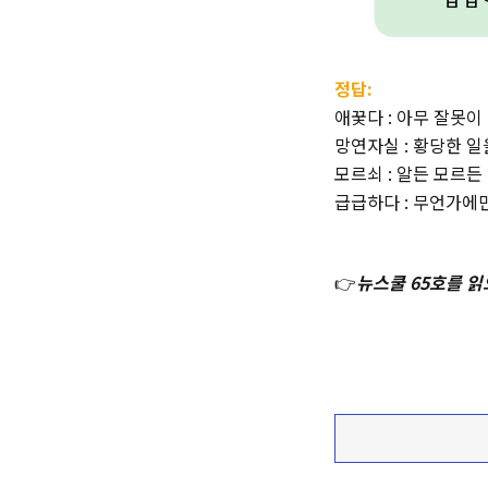
정답:
애꿎다 : 아무 잘못이
망연자실 : 황당한 일
모르쇠 : 알든 모르든
급급하다 : 무언가에
👉
뉴스쿨 65호를 읽