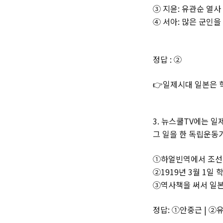
③ 지윤: 유관순 열
④ 서아: 많은 군인
정답 : ②
👉일제시대 일본은 
3. 뉴스쿨TV에는 
그 일을 한 독립운동가
①하얼빈역에서 조선의
②1919년 3월 1
③역사책을 써서 일본
정답: ①안중근 | ②