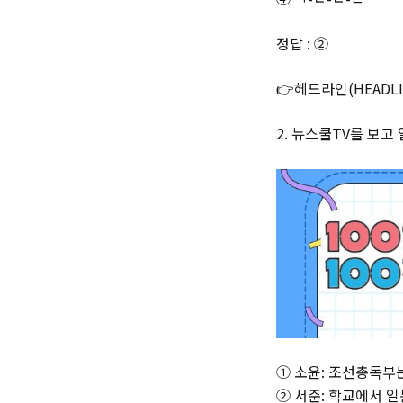
정답 : ②
👉헤드라인(HEADL
2. 뉴스쿨TV를 보고
① 소윤: 조선총독부
② 서준: 학교에서 