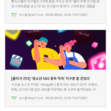
📚뉴스쿨러 친구들은 스마트폰을 가지고 있어? 쿨리 주변 친구들 중
엔 스마트폰을 갖고 다니는 친구들이 꽤 많아. 스마트폰은 생활을 편
리하게 해주지만, 어린이들이 스마트폰을 너무 많이 사용하면 부작
뉴스쿨 News'Cool - READ NEWS, LEAD YOUTH
쿨리
용이 따른다고 해. 과학자들이 연구해봤더니 스마트폰을 많이 사용
한 어린이들 중엔 우울증을 겪는 아이들이 많대. 무슨 이야기인지 쿨
리가 알려 줄게.🔎오늘 뉴스의 키워드 스마트폰🤷🏼‍♂️12세 이전에 스
마트폰을
[쿨리가 간다] ‘청소년 SNS 중독 막자’ 지구촌 팔 걷었다
🔎오늘 뉴스의 키워드 SNS🌅혹시 즐겨 쓰는 SNS가 있어? 유튜브,
틱톡, 인스타그램 같은 SNS를 하루에도 몇 시간씩 들여다보는 아이
들이 많은가봐. 그래서 요즘 세계 여러 나라들이 청소년의 SNS 중독
뉴스쿨 News'Cool - READ NEWS, LEAD YOUTH
쿨리
을 막으려고 안간힘을 쓰고 있다고 해. 일부 국가에선 SNS 가입자의
나이를 제한하는 법까지 만들려고 한대. SNS를 많이 보면 공부하는
시간이 줄어들긴 하겠지만 이렇게까지