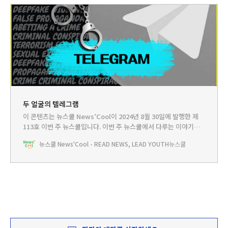
두 얼굴의 텔레그램
이 콘텐츠는 뉴스쿨 News’Cool이 2024년 8월 30일에 발행한 제
113호 이번 주 뉴스쿨입니다.‌ 이번 주 뉴스쿨에서 다루는 이야기는...
HEADLINE -‘최강 보안‘에서 ‘범죄의 온상’ 된 텔레그램뉴스쿨TV -
뉴스쿨 News'Cool - READ NEWS, LEAD YOUTH
뉴스쿨
SNS가 테러와 성범죄의 공범?!(feat.기업의 사회적 책임)PLAY -
지금 우리 단톡방은BOOKCLUB - 디지털 세상에서 나를 지키는 방
법😰혹시 카카오톡 메신저 사용하는 친구 있어?