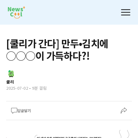
[쿨리가 간다] 만두•김치에
◯◯◯이 가득하다?!
쿨리
2025-07-02
-
9분 걸림
답글달기