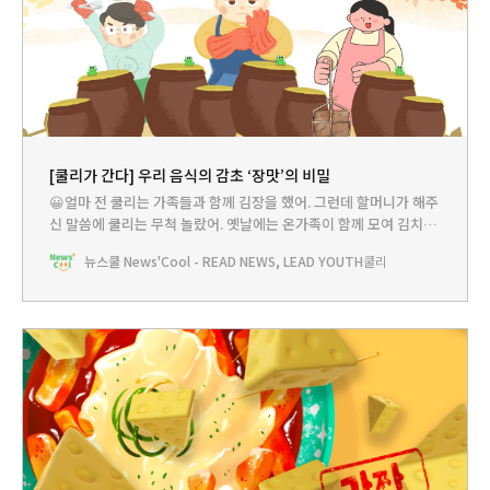
[쿨리가 간다] 우리 음식의 감초 ‘장맛’의 비밀
😀얼마 전 쿨리는 가족들과 함께 김장을 했어. 그런데 할머니가 해주
신 말씀에 쿨리는 무척 놀랐어. 옛날에는 온가족이 함께 모여 김치를
담갔을 뿐만 아니라 된장, 간장 같은 장도 다같이 모여서 담갔다는 거
뉴스쿨 News'Cool - READ NEWS, LEAD YOUTH
쿨리
야. 그건 좀 어려워보이는데...? 그런데 우리의 장 담그기 문화가 최근
세계가 함께 지켜야 할 인류무형유산이 되었대. 쿨리가 어떤 이야기
인지 소개할게.🔎오늘