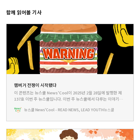
함께 읽어볼 기사
햄버거 전쟁이 시작됐다
이 콘텐츠는 뉴스쿨 News’Cool이 2025년 2월 28일에 발행한 제
137호 이번 주 뉴스쿨입니다.‌ 이번 주 뉴스쿨에서 다루는 이야기는...
HEADLINE - 학교에서 햄버거 금지...세계는 지금 햄버거와 전쟁 중
뉴스쿨 News'Cool - READ NEWS, LEAD YOUTH
뉴스쿨
뉴스쿨TV - 햄버거는 어떻게 탄생했을까?!PLAY - 나만의 건강 햄버
거 레시피BOOKCLUB - 건강 지킴이가 되고 싶을 때 읽어볼 책🤓쿨
리는 햄버거를 좋아해. 그런데 쿨리