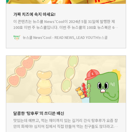
가짜 치즈에 속지 마세요!
이 콘텐츠는 뉴스쿨 News’Cool이 2024년 5월 31일에 발행한 제
100호 이번 주 뉴스쿨입니다.‌ 이번 주 뉴스쿨의 100호 뉴스북은 6월
13일까지 2주간 뉴스쿨 회원에게 무료로 공개됩니다. 이번 주 뉴스
뉴스쿨 News'Cool - READ NEWS, LEAD YOUTH
뉴스쿨
쿨에서 다루는 이야기는... HEADLINE - 내가 먹은 떡볶이•피자 위
치즈가 가짜라고?뉴스쿨TV - ‘좋은 음식‘인지 ‘나쁜 음식‘인지 ‘이
것’ 보면 알 수 있다?PLAY
달콤한 ‘탕후루’의 쓰디쓴 배신
맛있는데 예쁘고, 먹는 재미까지 있는 길거리 간식 탕후루가 요즘 장
안의 화제야! 심지어 집에서 직접 만들어 먹는 친구들도 많더라고. 그