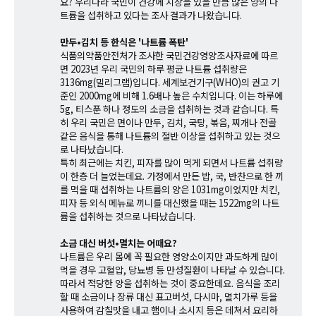
요? 우리나라 국민이 건강에 지장을 있을 만큼 많은 양의 나
트륨을 섭취하고 있다는 조사 결과가 나왔습니다.
만두•김치 등 한식은 '나트륨 폭탄'
식품의약품안전처가 조사한 국민건강영양조사자료에 따르
면 2023년 우리 국민의 하루 평균 나트륨 섭취량은
3136mg(밀리그램)입니다. 세계보건기구(WHO)의 권고 기
준인 2000mg에 비해 1.6배나 높은 수치입니다. 이는 하루에
5g, 티스푼 하나 정도의 소금을 섭취하는 것과 같습니다. 특
히 우리 국민은 면이나 만두, 김치, 국탕, 볶음, 찌개나 전골
같은 음식을 통해 나트륨의 절반 이상을 섭취하고 있는 것으
로 나타났습니다.
특히 최근에는 치킨, 피자를 많이 먹게 되면서 나트륨 섭취량
이 한층 더 늘었는데요. 가정에서 만든 밥, 국, 반찬으로 한 끼
를 먹을 때 섭취하는 나트륨의 양은 1031mg이었지만 치킨,
피자 등 외식 메뉴로 끼니를 대신했을 때는 1522mg의 나트
륨을 섭취하는 것으로 나타났습니다.
소금 대신 버섯•멸치는 어때요?
나트륨은 우리 몸에 꼭 필요한 영양소이지만 과도하게 많이
먹을 경우 고혈압, 당뇨병 등 만성질환이 나타날 수 있습니다.
따라서 적당한 양을 섭취하는 것이 중요한데요. 음식을 조리
할 때 소금이나 장류 대신 표고버섯, 다시마, 멸치가루 등을
사용하여 감칠맛을 내고 햄이나 소시지 등은 데쳐서 요리하