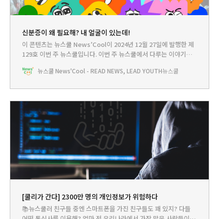
신분증이 왜 필요해? 내 얼굴이 있는데!
이 콘텐츠는 뉴스쿨 News’Cool이 2024년 12월 27일에 발행한 제
129호 이번 주 뉴스쿨입니다.‌ 이번 주 뉴스쿨에서 다루는 이야기는...
HEADLINE - 내가 바로 신분증?! 얼굴만 보여주면 ‘패스‘하는 세상
뉴스쿨 News'Cool - READ NEWS, LEAD YOUTH
뉴스쿨
열린다뉴스쿨TV - 세상에 ‘이것’이 나와 같은 사람은 아무도 없
어!PLAY - 내 얼굴은 이렇게 생겼어요!BOOKCLUB - 개인정보의 소
중함을 일깨워요🤓공항처럼 아무나 들어갈 수
[쿨리가 간다] 2300만 명의 개인정보가 위험하다
📚뉴스쿨러 친구들 중엔 스마트폰을 가진 친구들도 꽤 있지? 다들
어떤 통신사를 이용해? 얼마 전 우리나라에서 가장 많은 사람들이 이