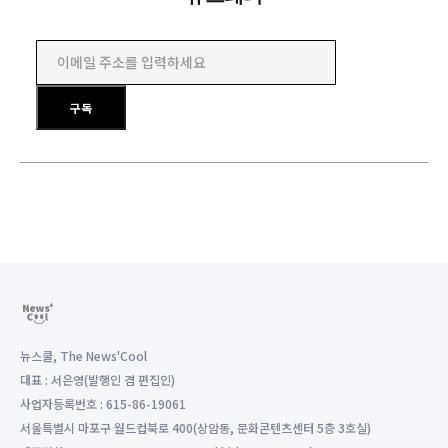
이메일 주소를 입력하세요
구독
뉴스쿨, The News'Cool
대표 : 서은영(발행인 겸 편집인)
사업자등록번호 : 615-86-19061
서울특별시 마포구 월드컵북로 400(상암동, 문화콘텐츠센터 5층 3호실)