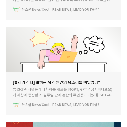
용하는 통신사인 SK텔레콤이 해커들의 공격을 받았어. 그래서 SK텔
뉴스쿨 News'Cool - READ NEWS, LEAD YOUTH
쿨리
레콤 가입자들은 혹시 자신의 개인정보가 범죄집단에 노출된 건 아
닌지 무척 걱정하고 있어. 혹시 우리도 개인정보 유출로 큰 피해를 입
게 되는 걸까? 쿨리가 알려줄게.🔎오늘 뉴스의
[쿨리가 간다] 말하는 AI가 인간의 목소리를 빼앗았다?
😎인간과 자유롭게 대화하는 새로운 챗GPT, GPT-4o(지피티포오)
가 세상에 등장한 지 일주일 만에 논란의 주인공이 되었대. GPT-4o
가 미국의 유명한 영화배우의 목소리를 흉내내고 있다는 거야. 목소
뉴스쿨 News'Cool - READ NEWS, LEAD YOUTH
쿨리
리를 도둑 맞은 영화배우는 화가 났고, GPT-4o를 만든 오픈AI라는
회사는 일단 서비스를 잠시 멈췄어. 과연 이게 무슨 이야기일까? 쿨
리가 알아볼게.🔎오늘 뉴스의 키워드 GPT-4o🤷🏼‍♂️ 오늘의 기사: