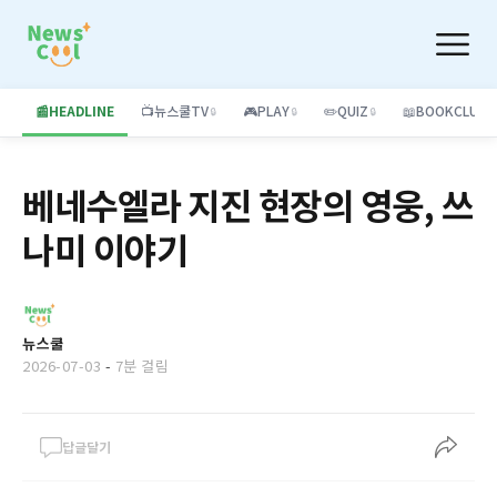
📰
HEADLINE
📺
뉴스쿨TV
🎮
PLAY
✏️
QUIZ
📖
BOOKCLUB
🔒
🔒
🔒
베네수엘라 지진 현장의 영웅, 쓰
나미 이야기
뉴스쿨
2026-07-03
-
7분 걸림
답글달기