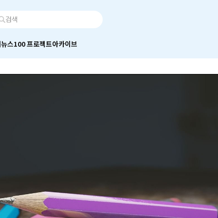
어
뉴스100 프로젝트
아카이브