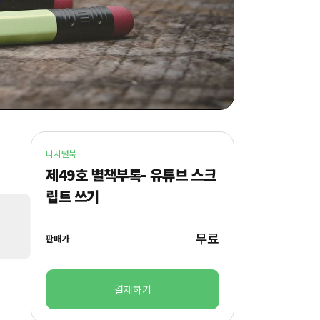
디지털북
제49호 별책부록- 유튜브 스크
립트 쓰기
무료
판매가
결제하기