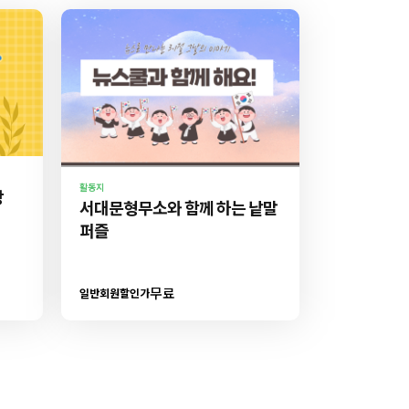
활동지
장
서대문형무소와 함께 하는 낱말
퍼즐
무료
일반회원할인가