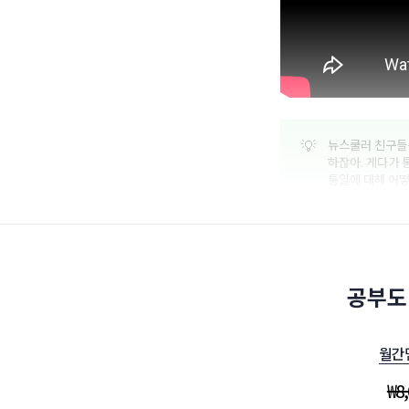
💡
뉴스쿨러 친구들은
하잖아. 게다가 
통일에 대해 어
공부도
월간
₩
8