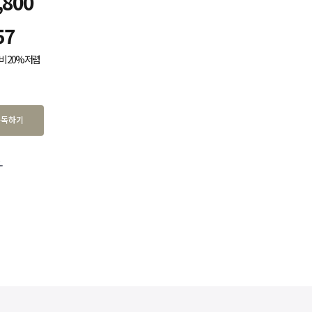
,800
57
비 20% 저렴
구독하기
.