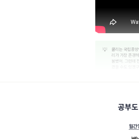
💡
쿨리는 국립중앙박
리가 가장 존경
붐볐어. 그런데 
겼을 수도 있겠구
공부도
월간
₩
8