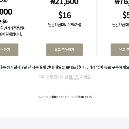
₩
21,600
₩
76
,000
$
16
$
$
6
월간 요금 대비 10% 저렴
월간 요금 대
0% 할인가가 적용됩니
000이 결제됩니다.
구독하기
유료 구독하기
유료 
다음 정기결제 7일 전 자동결제 안내 메일을 보내드립니다. 걱정 없이 유료 구독하세요
이미 구독 중이시면
로그인
하세요
Powered by
Bluedot
, Partner of
BluedotAI