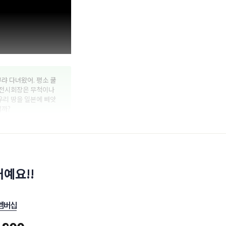
랴 다녀왔어. 평소 쿨
 전시회장은 무척이나
우리 땅을 일본에 빼앗
걸까?
예요!!
멤버십