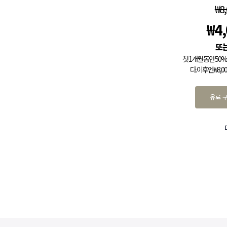
₩
8
₩
4
첫 1개월 동안 5
다. 이후엔 ₩8,
유료 