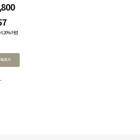
,800
57
비 20% 저렴
구독하기
.