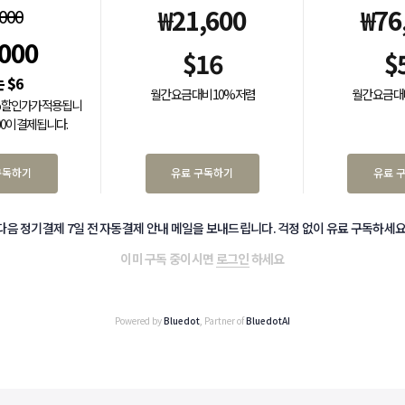
₩
21,600
₩
76
,000
,000
$
16
$
$
6
월간 요금 대비 10% 저렴
월간 요금 대
0% 할인가가 적용됩니
000이 결제됩니다.
구독하기
유료 구독하기
유료 
다음 정기결제 7일 전 자동결제 안내 메일을 보내드립니다. 걱정 없이 유료 구독하세요
이미 구독 중이시면
로그인
하세요
Powered by
Bluedot
, Partner of
BluedotAI