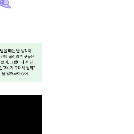
받을 때는 별 생각이
그런데 쿨리의 친구들은
했어. 그랬더니 한 친
자린고비가 도대체 뭘까?
고민을 털어놔야겠어.