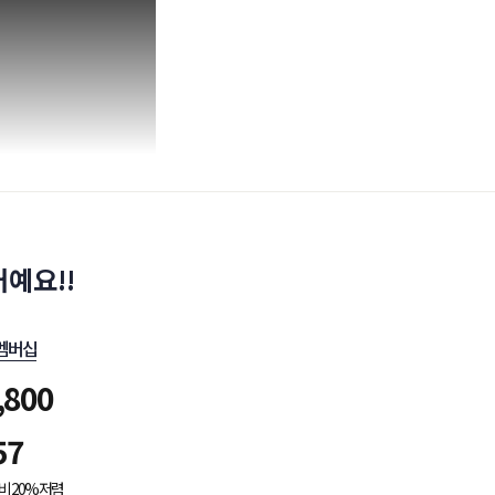
예요!!
멤버십
,800
57
비 20% 저렴