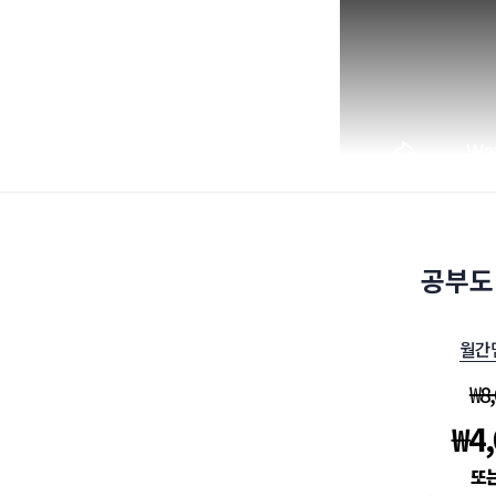
공부도
월간
₩
8
₩
4