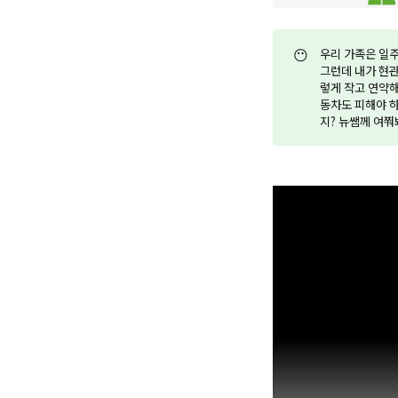
😶
우리 가족은 일주
그런데 내가 현관
렇게 작고 연약해
동차도 피해야 하
지? 뉴쌤께 여쭤