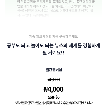
리 학교 회장을 우리가 직접 뽑지도 않고, 한 번 뽑힌 회장이 졸
업할 때까지 계속 회장 자리를 차지한다고 생각해봐. 이상하지
않아? 예전엔 어째서 그런 식으로 대통령 제도를 운영했던 걸
까? 뉴쌤께 여쭤봐야겠어.
계속 읽으시려면 지금 구독해주세요
공부도 되고 놀이도 되는 뉴스의 세계를 경험하게
될 거예요!!
월간 멤버십
₩
8,000
₩
4,000
$
6
첫 1개월 동안 50% 할인가가 적용됩니다. 이후엔 ₩8,000이 결제됩니다.