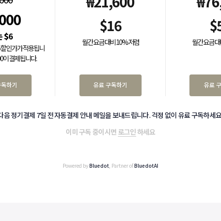
₩
21,600
₩
76
,000
$
16
$
$
6
월간 요금 대비 10% 저렴
월간 요금 대
0% 할인가가 적용됩니
000이 결제됩니다.
구독하기
유료 구독하기
유료 
다음 정기결제 7일 전 자동결제 안내 메일을 보내드립니다. 걱정 없이 유료 구독하세요
이미 구독 중이시면
로그인
하세요
Powered by
Bluedot
, Partner of
BluedotAI