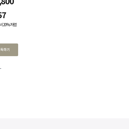
,800
57
비 20% 저렴
구독하기
.