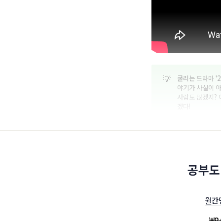
💡
쿨리는 드라마 '
야기가 사실이 아
사람도 많겠지?
겠다!
공부도
월간
₩
8