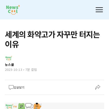
세계의 화약고가 자꾸만 터지는
이유
뉴스쿨
2023-10-13
-
7분 걸림
답글달기