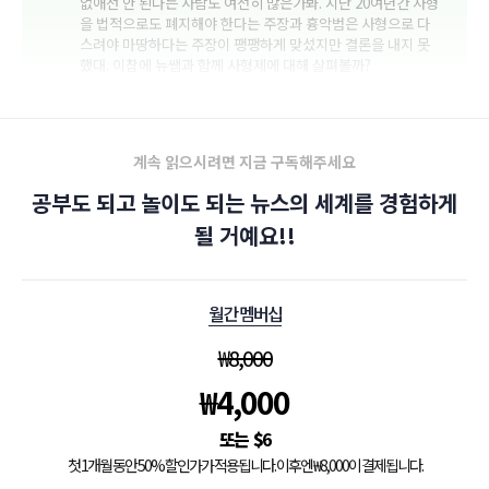
없애선 안 된다는 사람도 여전히 많은가봐. 지난 20여년간 사형
을 법적으로도 폐지해야 한다는 주장과 흉악범은 사형으로 다
스려야 마땅하다는 주장이 팽팽하게 맞섰지만 결론을 내지 못
했대. 이참에 뉴쌤과 함께 사형제에 대해 살펴볼까?
계속 읽으시려면 지금 구독해주세요
공부도 되고 놀이도 되는 뉴스의 세계를 경험하게
될 거예요!!
월간 멤버십
₩
8,000
₩
4,000
$
6
첫 1개월 동안 50% 할인가가 적용됩니다. 이후엔 ₩8,000이 결제됩니다.