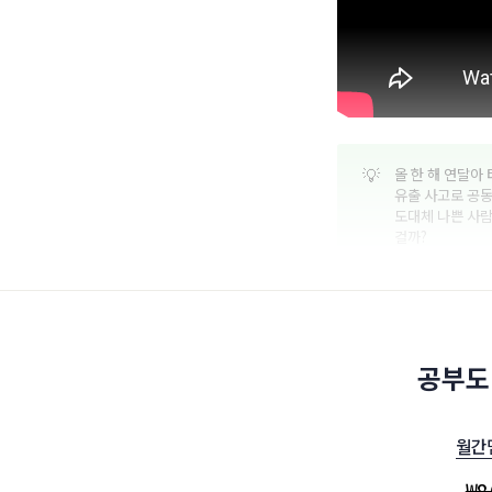
💡
올 한 해 연달아
유출 사고로 공동
도대체 나쁜 사람
걸까?
공부도
월간
₩
8