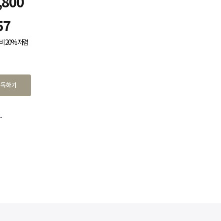
,800
57
비 20% 저렴
구독하기
.