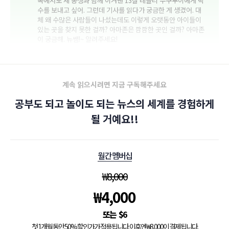
속에서도 세 동생과 함께 이겨낸 13살 레슬리 무쿠투이에게 박
수를 보내고 싶어. 그런데 기사를 읽다가 궁금한 게 생겼어. 대
체 왜 수많은 사람들이 나섰는데도 이렇게 오랫동안 아이들이
있는 곳을 찾지 못한 걸까? 아마존은 깜깜한 곳인 걸까? 아마존
이 궁금해. 뉴쌤!~ 알려주세요!
계속 읽으시려면 지금 구독해주세요
공부도 되고 놀이도 되는 뉴스의 세계를 경험하게
될 거예요!!
월간 멤버십
₩
8,000
₩
4,000
$
6
첫 1개월 동안 50% 할인가가 적용됩니다. 이후엔 ₩8,000이 결제됩니다.