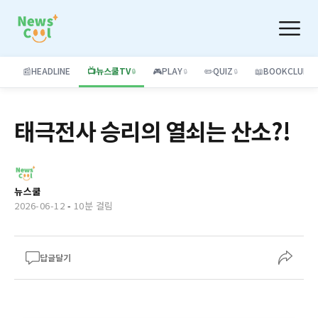
📰
HEADLINE
📺
뉴스쿨TV
🎮
PLAY
✏️
QUIZ
📖
BOOKCLUB
🔒
🔒
🔒
태극전사 승리의 열쇠는 산소?!
뉴스쿨
2026-06-12
-
10분 걸림
답글달기