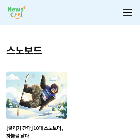
스노보드
[쿨리가 간다] 10대 스노보더,
하늘을 날다