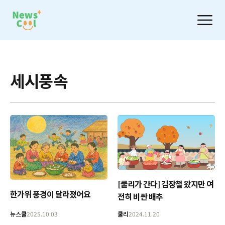
세시풍속
[쿨리가 간다] 김장철 왔지만 여
한가위 풍경이 달라졌어요
전히 비싼 배추
뉴스쿨
2025.10.03
쿨리
2024.11.20