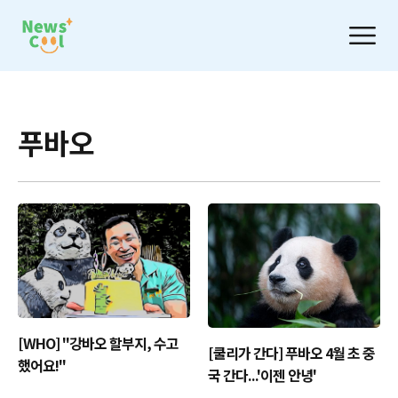
푸바오
[WHO] "강바오 할부지, 수고
[쿨리가 간다] 푸바오 4월 초 중
했어요!"
국 간다...'이젠 안녕'