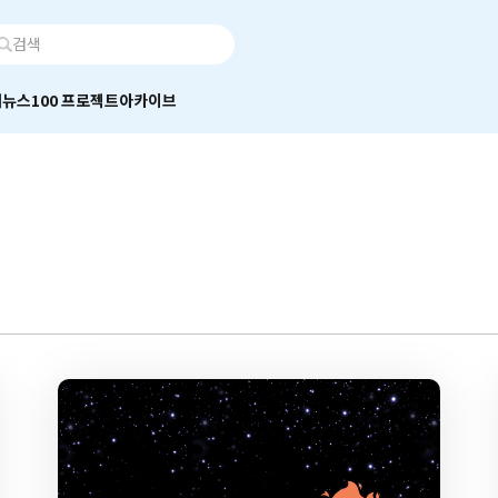
어
뉴스100 프로젝트
아카이브