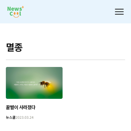
멸종
꿀벌이 사라졌다
뉴스쿨
2023.03.24