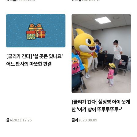
[쿨리가 간다] '살 곳은 있나요'
어느 판사의 따뜻한 판결
[쿨리가 간다] 심장병 아이 웃게
한 '아기 상어 뚜루루뚜루~'
쿨리
2023.12.25
쿨리
2023.08.09