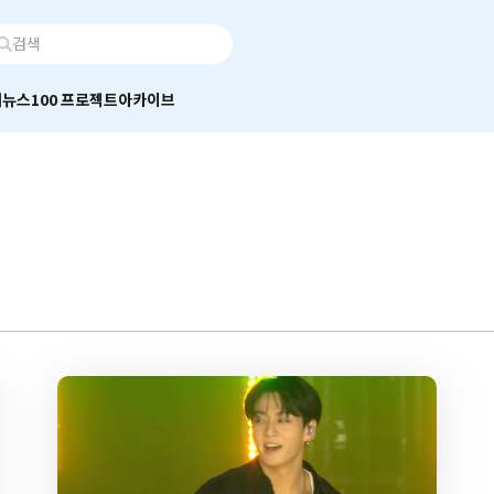
어
뉴스100 프로젝트
아카이브