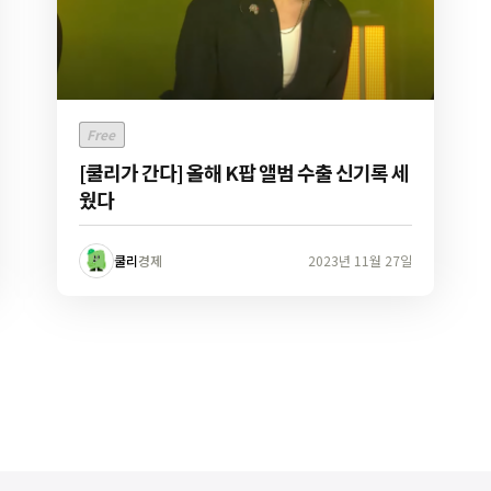
Free
[쿨리가 간다] 올해 K팝 앨범 수출 신기록 세
웠다
쿨리
경제
2023년 11월 27일