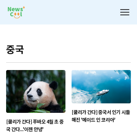
중국
[쿨리가 간다] 중국서 인기 시들
해진 '메이드 인 코리아'
[쿨리가 간다] 푸바오 4월 초 중
국 간다...'이젠 안녕'