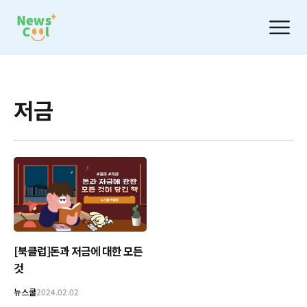
저금
[북클럽]돈과 저금에 대한 모든
것
뉴스쿨
2024.02.02