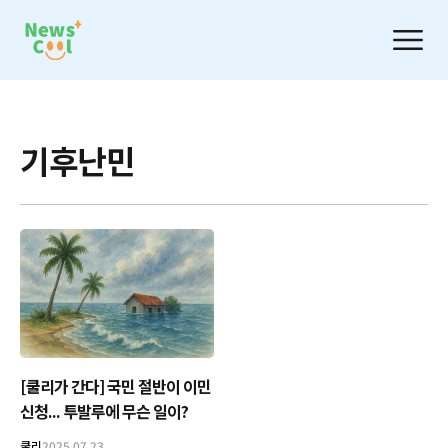
기후난민
[쿨리가 간다] 국민 절반이 이민
신청... 투발루에 무슨 일이?
쿨리
2025.07.23