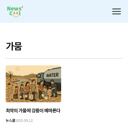
가뭄
최악의 가뭄에 강릉이 메마른다
뉴스쿨
2025.09.12