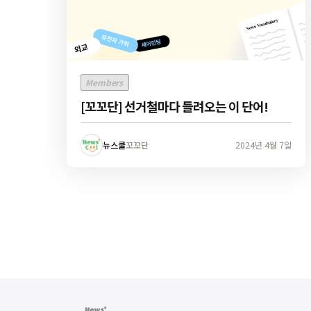
Members
[꼬꼬단] 선거철마다 들려오는 이 단어!
뉴스쿨
꼬꼬단
2024년 4월 7일