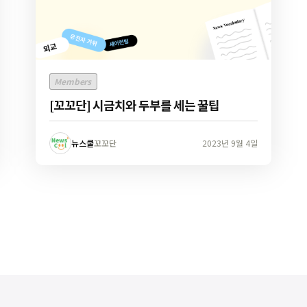
Members
[꼬꼬단] 시금치와 두부를 세는 꿀팁
뉴스쿨
꼬꼬단
2023년 9월 4일