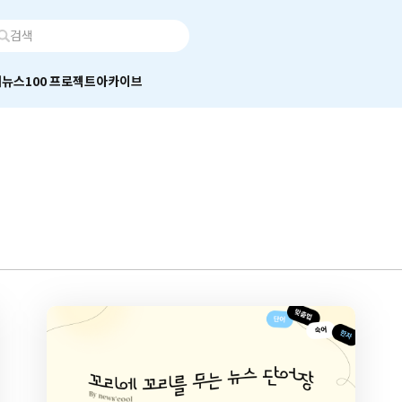
어
뉴스100 프로젝트
아카이브