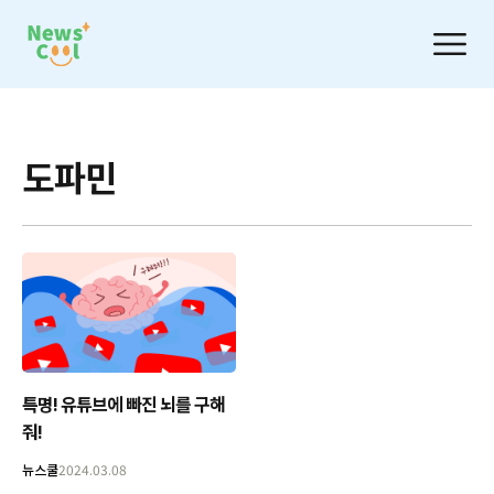
도파민
특명! 유튜브에 빠진 뇌를 구해
줘!
뉴스쿨
2024.03.08