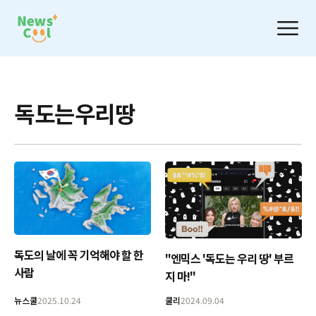
독도는우리땅
독도의 날에 꼭 기억해야 할 한
"엔믹스 '독도는 우리 땅' 부르
사람
지 마!"
뉴스쿨
2025.10.24
쿨리
2024.09.04