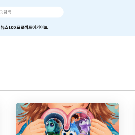
어
뉴스100 프로젝트
아카이브