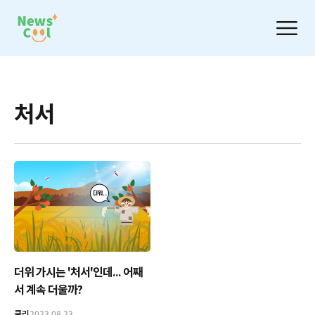
처서
더위 가시는 '처서'인데... 어째
서 계속 더울까?
쿨리
2023.08.23