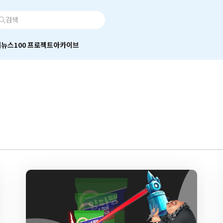
어
뉴스100 프로젝트
아카이브