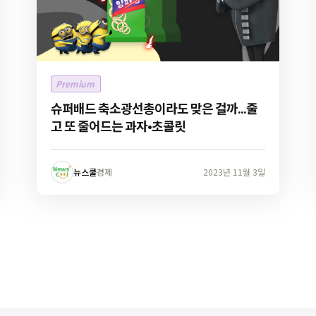
Premium
슈퍼배드 축소광선총이라도 맞은 걸까...줄
고 또 줄어드는 과자•초콜릿
뉴스쿨
경제
2023년 11월 3일