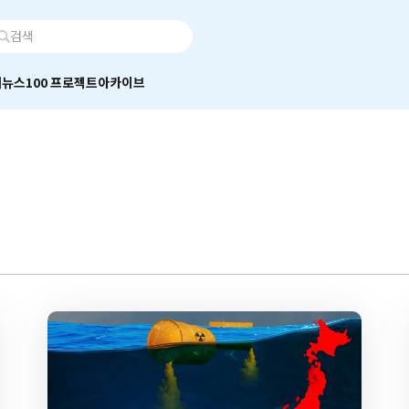
어
뉴스100 프로젝트
아카이브