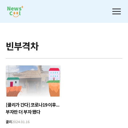
빈부격차
[쿨리가 간다] 코로나19 이후...
부자만 더 부자 됐다
쿨리
2024.01.16