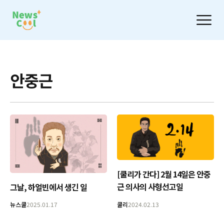
안중근
[쿨리가 간다] 2월 14일은 안중
근 의사의 사형선고일
그날, 하얼빈에서 생긴 일
뉴스쿨
2025.01.17
쿨리
2024.02.13