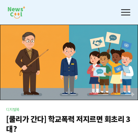
디지털북
[쿨리가 간다] 학교폭력 저지르면 회초리 3
대?