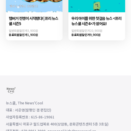
햄버거 전쟁이 시작됐다! | 프리 뉴스
우리 아이를 위한 첫걸음 뉴스 <프리
쿨 시즌5
뉴스쿨 시즌4>가 왔어요!
일반회원할인가
3,900원
일반회원할인가
20,900원
유료회원할인가
1,900원
유료회원할인가
9,900원
뉴스쿨, The News'Cool
대표 : 서은영(발행인 겸 편집인)
사업자등록번호 : 615-86-19061
서울특별시 마포구 월드컵북로 400(상암동, 문화콘텐츠센터 5층 3호실)
대표전화 : 070.8861.3000, newscool.kids@newscool.co