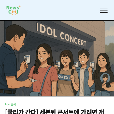
디지털북
[쿨리가 간다] 세븐틴 콘서트에 가려면 개