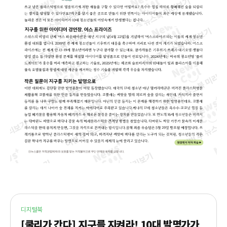
디지털북
[쿨리가 간다] 지구를 지켜라! 10대 발명가가